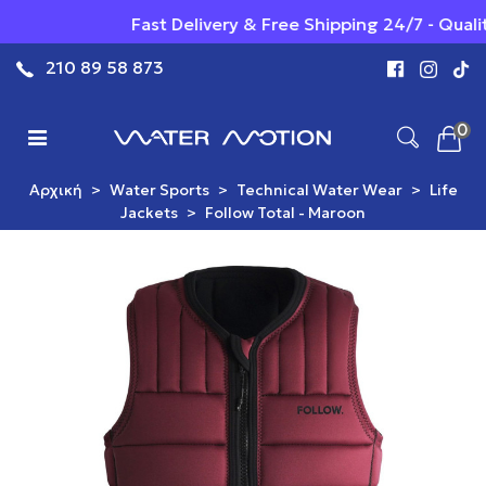
Fast Delivery & Free Shipping 24/7 - Qualit
210 89 58 873
0
Αρχική
>
Water Sports
>
Technical Water Wear
>
Life
Jackets
>
Follow Total - Maroon