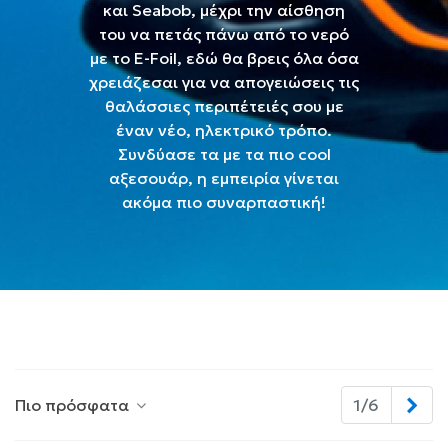
και Seabob, μέχρι την αίσθηση
του να πετάς πάνω από το νερό
με το E-Foil, εδώ θα βρεις όλα όσα
χρειάζεσαι για να απογειώσεις τις
θαλάσσιες περιπέτειές σου με
έναν νέο, ηλεκτρικό τρόπο.
Συνδύασε τα με τα πιο cool
αξεσουάρ, η εμπειρία γίνεται
ακόμα πιο συναρπαστική!
Επ
Πιο πρόσφατα
1/6