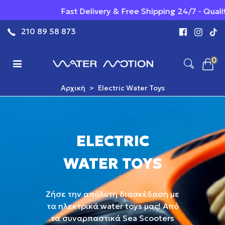
Fast Delivery & Free Shipping 24/7 - Quality you
210 89 58 873
0
Αρχική
>
Electric Water Toys
ELECTRIC
WATER TOYS
Ζήσε την απόλυτη διασκέδαση με
τα ηλεκτρικά water toys μας! Από
τα συναρπαστικά Sea Scooters