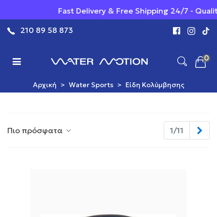
Fast Delivery & Free Shipping 24/7 - Quality you
210 89 58 873
0
Αρχική
>
Water Sports
>
Είδη Κολύμβησης
Επ
Πιο πρόσφατα
1/11