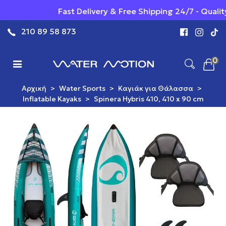
Fast Delivery & Free Shipping 24/7 - Quality
210 89 58 873
0
Αρχική
>
Water Sports
>
Καγιάκ για Θάλασσα
>
Ιnflatable Κayaks
>
Spinera Hybris 410, 410 x 90 cm