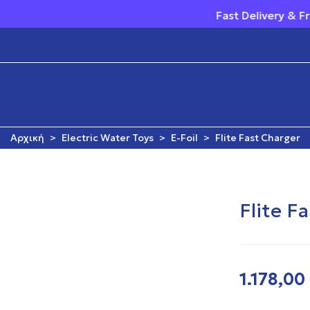
Fast Delivery & Free Sh
Αρχική
>
Electric Water Toys
>
E-Foil
>
Flite Fast Charger
Flite F
1.178,00