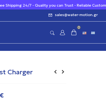
ipping 24/7 - Quality you can Trust - Reliable Customer S
sales@water-motion.gr
0
ast Charger
 €