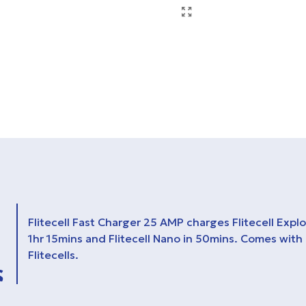
Flitecell Fast Charger 25 AMP charges Flitecell Explor
1hr 15mins and Flitecell Nano in 50mins.
Comes with a
Flitecells.
ς