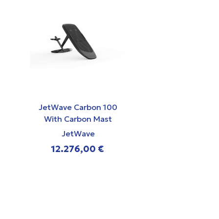
JetWave Carbon 100
JetWave Carb
With Carbon Mast
With Aluminu
JetWave
JetWav
12.276,00 €
11.036,0