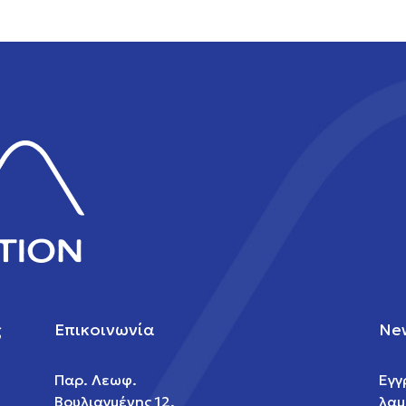
ς
Επικοινωνία
New
Παρ. Λεωφ.
Εγγ
Βουλιαγμένης 12,
λαμ