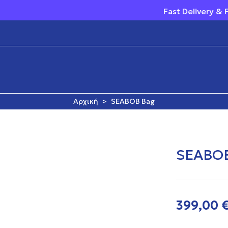
Fast Delivery & Free 
Αρχική
>
SEABOB Bag
SEABOB
399,00 