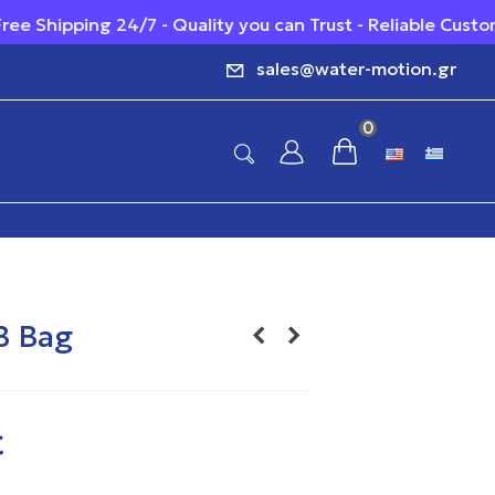
Shipping 24/7 - Quality you can Trust - Reliable Customer 
sales@water-motion.gr
0
 Bag
€