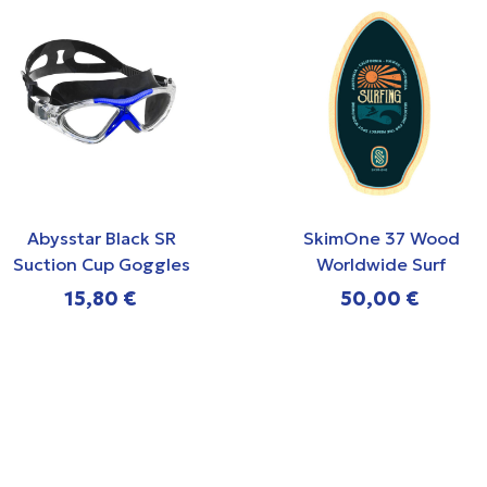
Abysstar Black SR
SkimOne 37 Wood
Suction Cup Goggles
Worldwide Surf
Skimboard
15,80 €
50,00 €