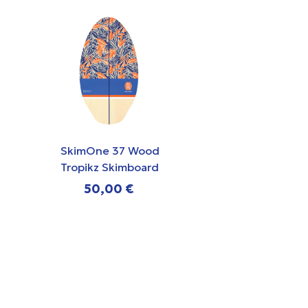
SkimOne 37 Wood
SkimOne 35
Tropikz Skimboard
Chasing W
Skimboa
50,00 €
49,00 