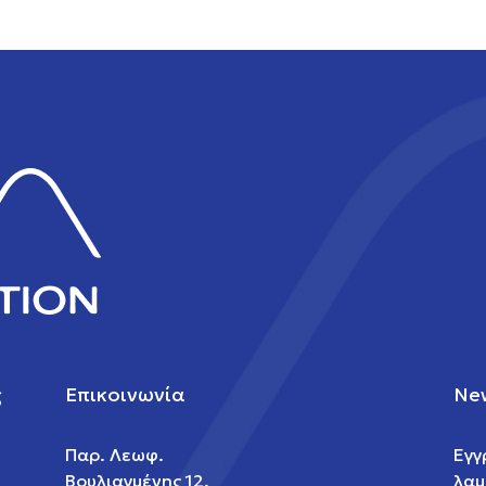
ς
Επικοινωνία
New
Παρ. Λεωφ.
Εγγ
Βουλιαγμένης 12,
λαμ