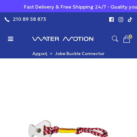
Fast Delivery & Free Shipping 24/7 - Quality you can Tr
210 89 58 873
0
Αρχική
>
Jobe Buckle Connector