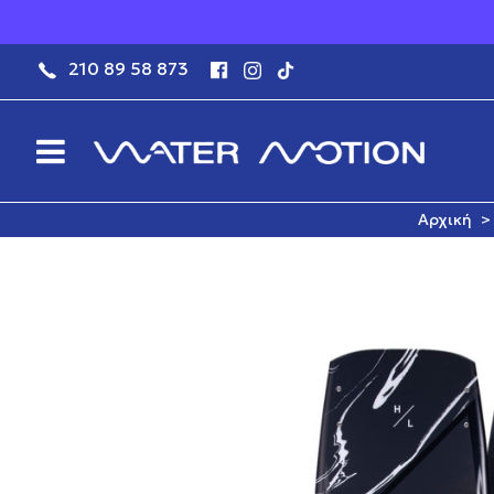
210 89 58 873
Αρχική
>