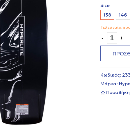
Size
138
146
Τελευταία πρ
-
+
ΠΡΟΣΘ
Κωδικός:
23
Μάρκα:
Hype
Προσθήκη 