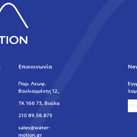
ς
Επικοινωνία
New
Παρ. Λεωφ.
Εγγ
Βουλιαγμένης 12,
λαμ
ΤΚ 166 73, Βούλα
210 89.58.873
sales@water-
motion.gr