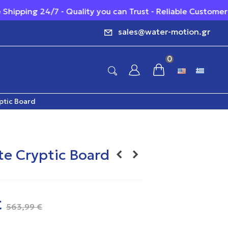
ing 24/7 - Quality you can Trust - Reliable Customer Supp
sales@water-motion.gr
0
ptic Board
te Cryptic Board
€
563,99 €