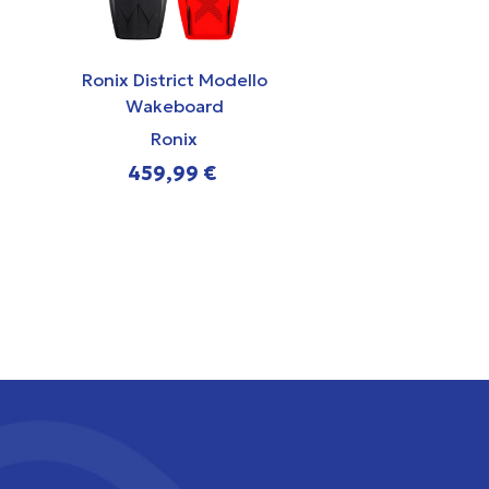
Ronix District Modello
Ronix Parks M
Wakeboard
Teebox Wake
Ronix
Ronix
459,99 €
559,99 