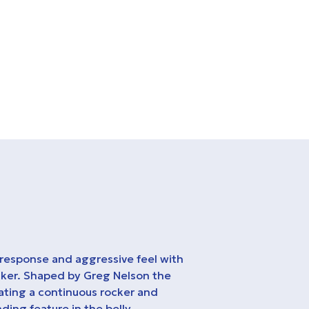
 response and aggressive feel with
lker. Shaped by Greg Nelson the
rating a continuous rocker and
nding feature in the belly