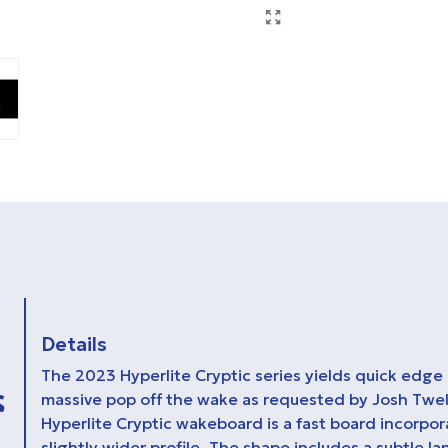
Details
The 2023 Hyperlite Cryptic series yields quick edge
ς
massive pop off the wake as requested by Josh Twe
Hyperlite Cryptic wakeboard is a fast board incorpo
slightly wider profile. The shape includes a subtle la