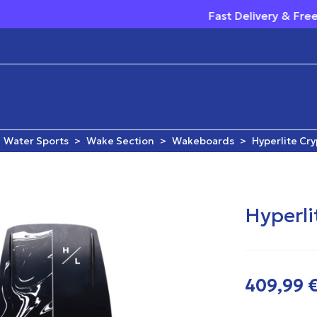
Fast Delivery & Free Shipp
Water Sports
>
Wake Section
>
Wakeboards
>
Hyperlite Cry
Hyperli
409,99 